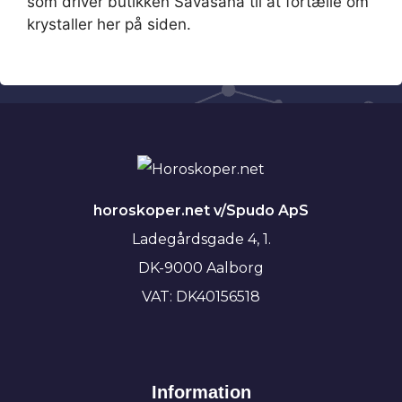
som driver butikken Savasana til at fortælle om
krystaller her på siden.
horoskoper.net v/Spudo ApS
Ladegårdsgade 4, 1.
DK-9000 Aalborg
VAT: DK40156518
Information