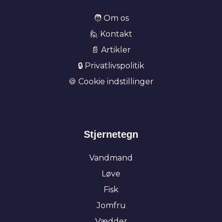
🧑 Om os
🙋 Kontakt
📄 Artikler
🔒 Privatlivspolitik
🍪 Cookie indstillinger
Stjernetegn
Vandmand
Løve
Fisk
Jomfru
Vædder