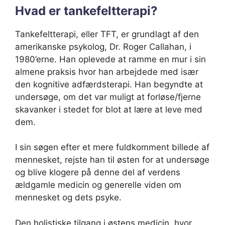
Hvad er tankefeltterapi?
Tankefeltterapi, eller TFT, er grundlagt af den
amerikanske psykolog, Dr. Roger Callahan, i
1980’erne. Han oplevede at ramme en mur i sin
almene praksis hvor han arbejdede med især
den kognitive adfærdsterapi. Han begyndte at
undersøge, om det var muligt at forløse/fjerne
skavanker i stedet for blot at lære at leve med
dem.
I sin søgen efter et mere fuldkomment billede af
mennesket, rejste han til østen for at undersøge
og blive klogere på denne del af verdens
ældgamle medicin og generelle viden om
mennesket og dets psyke.
Den holistiske tilgang i østens medicin, hvor