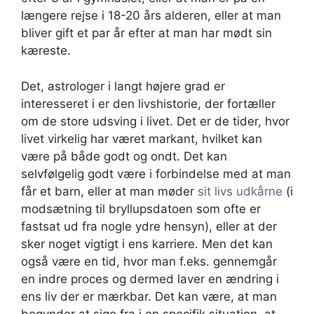
længere rejse i 18-20 års alderen, eller at man
bliver gift et par år efter at man har mødt sin
kæreste.
Det, astrologer i langt højere grad er
interesseret i er den livshistorie, der fortæller
om de store udsving i livet. Det er de tider, hvor
livet virkelig har været markant, hvilket kan
være på både godt og ondt. Det kan
selvfølgelig godt være i forbindelse med at man
får et barn, eller at man møder
sit livs udkårne
(i
modsætning til bryllupsdatoen som ofte er
fastsat ud fra nogle ydre hensyn), eller at der
sker noget vigtigt i ens karriere. Men det kan
også være en tid, hvor man f.eks. gennemgår
en indre proces og dermed laver en ændring i
ens liv der er mærkbar. Det kan være, at man
begynder at sige fra i en specifik situation, at