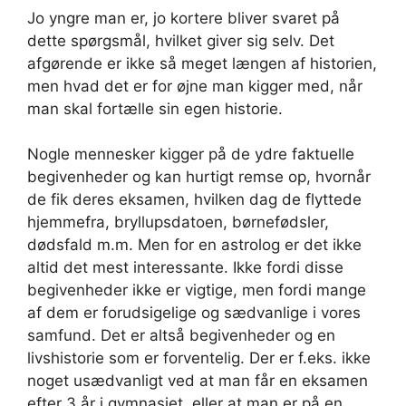
Jo yngre man er, jo kortere bliver svaret på
dette spørgsmål, hvilket giver sig selv. Det
afgørende er ikke så meget længen af historien,
men hvad det er for øjne man kigger med, når
man skal fortælle sin egen historie.
Nogle mennesker kigger på de ydre faktuelle
begivenheder og kan hurtigt remse op, hvornår
de fik deres eksamen, hvilken dag de flyttede
hjemmefra, bryllupsdatoen, børnefødsler,
dødsfald m.m. Men for en astrolog er det ikke
altid det mest interessante. Ikke fordi disse
begivenheder ikke er vigtige, men fordi mange
af dem er forudsigelige og sædvanlige i vores
samfund. Det er altså begivenheder og en
livshistorie som er forventelig. Der er f.eks. ikke
noget usædvanligt ved at man får en eksamen
efter 3 år i gymnasiet, eller at man er på en