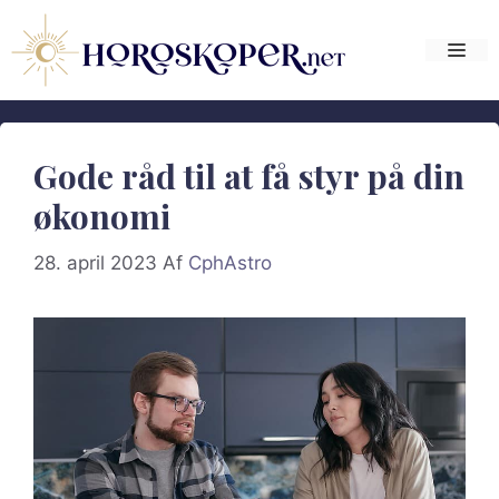
Hop
til
Me
indhold
Gode råd til at få styr på din
økonomi
28. april 2023
Af
CphAstro