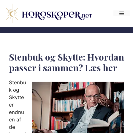
Hop
til
Me
indhold
Stenbuk og Skytte: Hvordan
passer i sammen? Læs her
Stenbu
k og
Skytte
er
endnu
en af
de