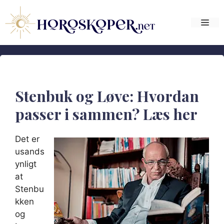
Hop
til
Me
indhold
Stenbuk og Løve: Hvordan
passer i sammen? Læs her
Det er
usands
ynligt
at
Stenbu
kken
og