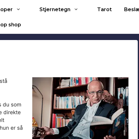
Tarot
koper
Stjernetegn
Besl
op shop
stå
ns du som
e direkte
lt
/hun er så