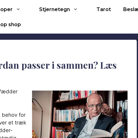
Tarot
koper
Stjernetegn
Besl
op shop
rdan passer i sammen? Læs
 Vædder
t behov for
aver et træk
dder-
 stædig.