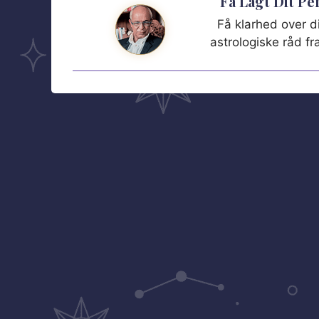
Få Lagt Dit P
Få klarhed over di
astrologiske råd f