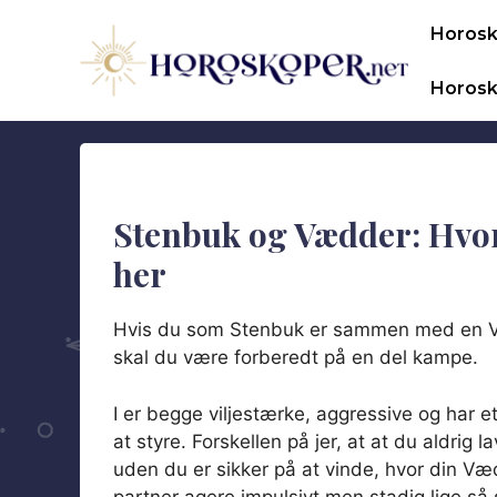
Hop
Horos
til
indhold
Horosk
Stenbuk og Vædder: Hvo
her
Hvis du som Stenbuk er sammen med en
skal du være forberedt på en del kampe.
I er begge viljestærke, aggressive og har e
at styre. Forskellen på jer, at at du aldrig l
uden du er sikker på at vinde, hvor din Væ
partner agere impulsivt men stadig lige så