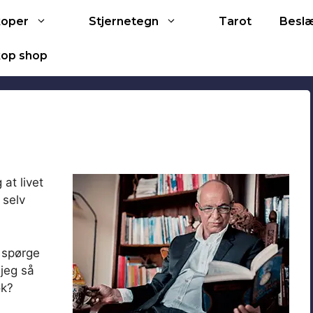
Tarot
koper
Stjernetegn
Besl
op shop
 at livet
 selv
t spørge
 jeg så
ok?