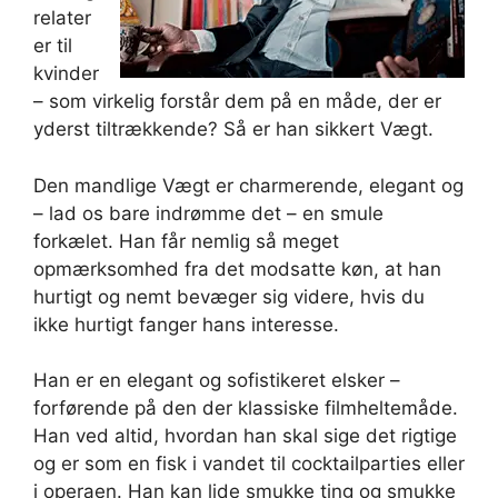
relater
er til
kvinder
– som virkelig forstår dem på en måde, der er
yderst tiltrækkende? Så er han sikkert Vægt.
Den mandlige Vægt er charmerende, elegant og
– lad os bare indrømme det – en smule
forkælet. Han får nemlig så meget
opmærksomhed fra det modsatte køn, at han
hurtigt og nemt bevæger sig videre, hvis du
ikke hurtigt fanger hans interesse.
Han er en elegant og sofistikeret elsker –
forførende på den der klassiske filmheltemåde.
Han ved altid, hvordan han skal sige det rigtige
og er som en fisk i vandet til cocktailparties eller
i operaen. Han kan lide smukke ting og smukke