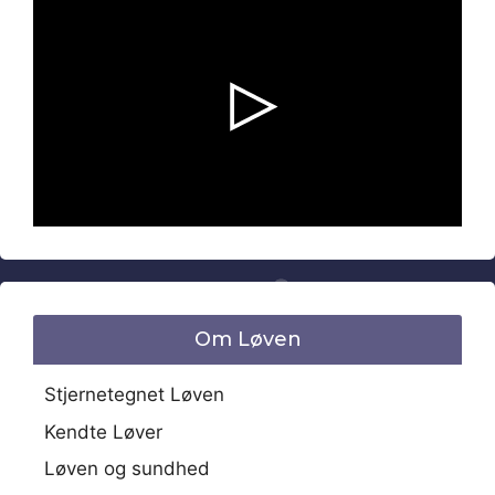
Video is not published.
/
Om Løven
Stjernetegnet Løven
Kendte Løver
Løven og sundhed