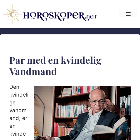
Hop
til
Me
indhold
Par med en kvindelig
Vandmand
Den
kvindeli
ge
vandm
and, er
en
kvinde