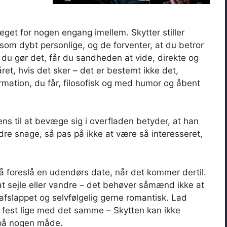
eget for nogen engang imellem. Skytter stiller
som dybt personlige, og de forventer, at du betror
 du gør det, får du sandheden at vide, direkte og
et, hvis det sker – det er bestemt ikke det,
mation, du får, filosofisk og med humor og åbent
s til at bevæge sig i overfladen betyder, at han
dre snage, så pas på ikke at være så interesseret,
 så foreslå en udendørs date, når det kommer dertil.
 sejle eller vandre – det behøver såmænd ikke at
fslappet og selvfølgelig gerne romantisk. Lad
 fest lige med det samme – Skytten kan ikke
t på nogen måde.