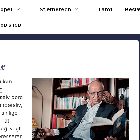
Tarot
koper
Stjernetegn
Besl
op shop
te
u kan
g
-selv bord
ndørsliv,
sk lige
l at
og ivrigt
eresserer