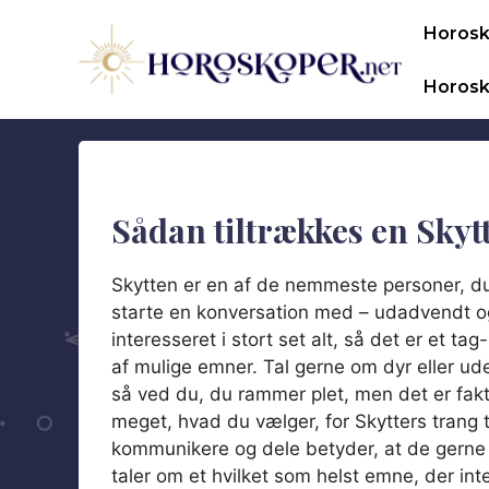
Hop
Horos
til
indhold
Horosk
Sådan tiltrækkes en Skyt
Skytten er en af de nemmeste personer, d
starte en konversation med – udadvendt o
interesseret i stort set alt, så det er et tag
af mulige emner. Tal gerne om dyr eller ude
så ved du, du rammer plet, men det er fakti
meget, hvad du vælger, for Skytters trang ti
kommunikere og dele betyder, at de gerne 
taler om et hvilket som helst emne, der int