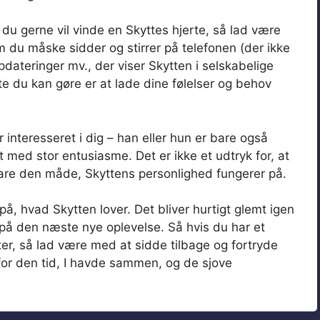
is du gerne vil vinde en Skyttes hjerte, så lad være
m du måske sidder og stirrer på telefonen (der ikke
pdateringer mv., der viser Skytten i selskabelige
te du kan gøre er at lade dine følelser og behov
 interesseret i dig – han eller hun er bare også
t med stor entusiasme. Det er ikke et udtryk for, at
 bare den måde, Skyttens personlighed fungerer på.
å, hvad Skytten lover. Det bliver hurtigt glemt igen
 på den næste nye oplevelse. Så hvis du har et
tter, så lad være med at sidde tilbage og fortryde
 for den tid, I havde sammen, og de sjove