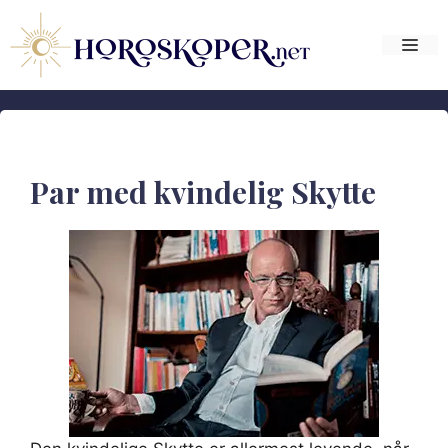
Hop
til
Me
indhold
Par med kvindelig Skytte