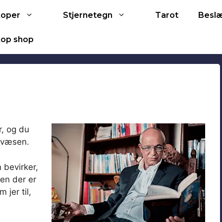
Tarot
koper
Stjernetegn
Besl
op shop
, og du
 væsen.
 bevirker,
men der er
 jer til,