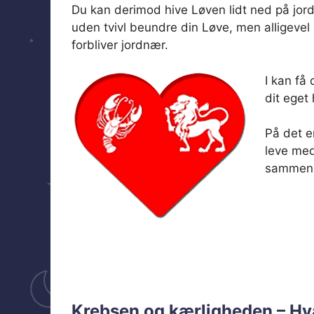
Du kan derimod hive Løven lidt ned på jord
uden tvivl beundre din Løve, men alligevel k
forbliver jordnær.
I kan få
dit eget 
På det e
leve med 
sammen
Krebsen og kærligheden – Hva