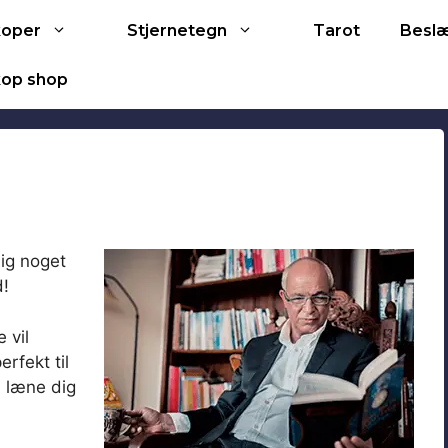
Tarot
koper
Stjernetegn
Besl
op shop
dig noget
d!
 vil
fekt til
n læne dig