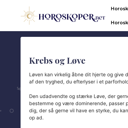
Hop
Horos
til
indhold
Horosk
Krebs og Løve
Løven kan virkelig åbne dit hjerte og give 
af den tryghed, du efterlyser i et parforhol
Den udadvendte og stærke Løve, der gerne
bestemme og være dominerende, passer per
dig, der så gerne vil have en styrke, du ka
op ad.