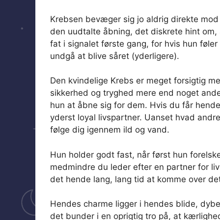
Krebsen bevæger sig jo aldrig direkte mod må
den uudtalte åbning, det diskrete hint om,
fat i signalet første gang, for hvis hun føler 
undgå at blive såret (yderligere).
Den kvindelige Krebs er meget forsigtig med
sikkerhed og tryghed mere end noget andet, 
hun at åbne sig for dem. Hvis du får hende 
yderst loyal livspartner. Uanset hvad andre
følge dig igennem ild og vand.
Hun holder godt fast, når først hun forelsk
medmindre du leder efter en partner for live
det hende lang, lang tid at komme over det,
Hendes charme ligger i hendes blide, dybe 
det bunder i en oprigtig tro på, at kærligh