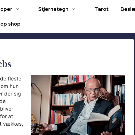
Tarot
koper
Stjernetegn
Besl
op shop
ebs
de fleste
 om hun
r der sig
nde
bliver
for at
st vækkes,