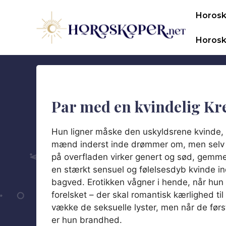
Hop
Horos
til
indhold
Horosk
Par med en kvindelig Kr
Hun ligner måske den uskyldsrene kvinde, 
mænd inderst inde drømmer om, men selv
på overfladen virker genert og sød, gemme
en stærkt sensuel og følelsesdyb kvinde i
bagved. Erotikken vågner i hende, når hun 
forelsket – der skal romantisk kærlighed til 
vække de seksuelle lyster, men når de før
er hun brandhed.