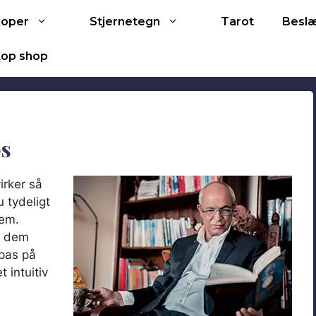
Tarot
koper
Stjernetegn
Besl
op shop
bs
irker så
 tydeligt
dem.
v dem
 pas på
 intuitiv