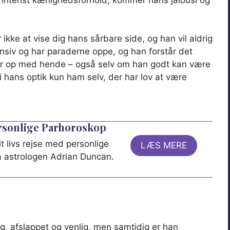
kke at vise dig hans sårbare side, og han vil aldrig
siv og har paraderne oppe, og han forstår det
slår op med hende – også selv om han godt kan være
i hans optik kun ham selv, der har lov at være
ersonlige Parhoroskop
t livs rejse med personlige
LÆS MERE
ra astrologen Adrian Duncan.
g, afslappet og venlig, men samtidig er han