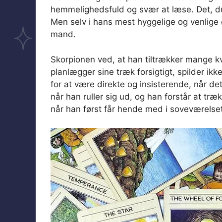
hemmelighedsfuld og svær at læse. Det, du 
Men selv i hans mest hyggelige og venlige
mand.
Skorpionen ved, at han tiltrækker mange kv
planlægger sine træk forsigtigt, spilder ikk
for at være direkte og insisterende, når de
når han ruller sig ud, og han forstår at tr
når han først får hende med i soveværelset