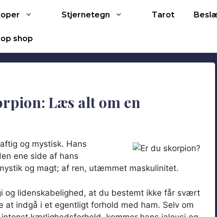
Tarot
koper
Stjernetegn
Besl
op shop
rpion: Læs alt om en
aftig og mystisk. Hans
 den ene side af hans
mystik og magt; af ren, utæmmet maskulinitet.
 og lidenskabelighed, at du bestemt ikke får svært
 at indgå i et egentligt forhold med ham. Selv om
, intenst kærlighedsforhold, kommer hans jalousi og