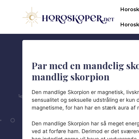
Hop
Horos
til
indhold
Horosk
Par med en mandelig sko
mandlig skorpion
Den mandlige Skorpion er magnetisk, livskr
sensualitet og seksuelle udstråling er kun
magnetisme, for han har en stærk aura af 
Den mandlige Skorpion har så meget energi
ved at forføre ham. Derimod er det sværere
han inderligt gerne vil have et vedvarende