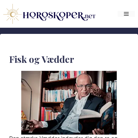
Hop
til
Me
indhold
Fisk og Vædder