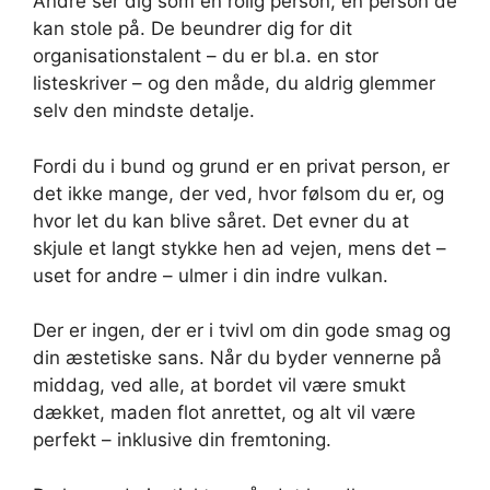
Andre ser dig som en rolig person, en person de
kan stole på. De beundrer dig for dit
organisationstalent – du er bl.a. en stor
listeskriver – og den måde, du aldrig glemmer
selv den mindste detalje.
Fordi du i bund og grund er en privat person, er
det ikke mange, der ved, hvor følsom du er, og
hvor let du kan blive såret. Det evner du at
skjule et langt stykke hen ad vejen, mens det –
uset for andre – ulmer i din indre vulkan.
Der er ingen, der er i tvivl om din gode smag og
din æstetiske sans. Når du byder vennerne på
middag, ved alle, at bordet vil være smukt
dækket, maden flot anrettet, og alt vil være
perfekt – inklusive din fremtoning.