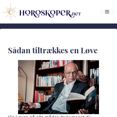
Hop
til
Me
indhold
Sådan tiltrækkes en Løve