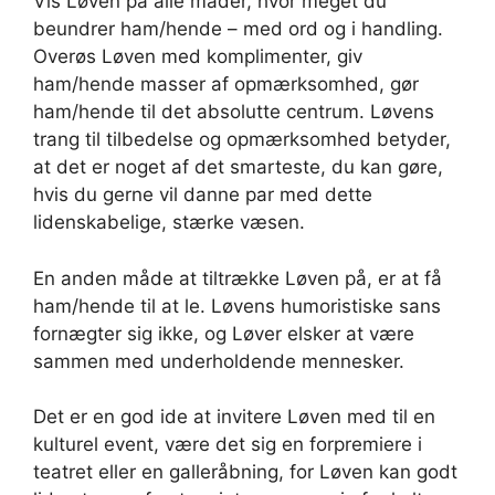
Vis Løven på alle måder, hvor meget du
beundrer ham/hende – med ord og i handling.
Overøs Løven med komplimenter, giv
ham/hende masser af opmærksomhed, gør
ham/hende til det absolutte centrum. Løvens
trang til tilbedelse og opmærksomhed betyder,
at det er noget af det smarteste, du kan gøre,
hvis du gerne vil danne par med dette
lidenskabelige, stærke væsen.
En anden måde at tiltrække Løven på, er at få
ham/hende til at le. Løvens humoristiske sans
fornægter sig ikke, og Løver elsker at være
sammen med underholdende mennesker.
Det er en god ide at invitere Løven med til en
kulturel event, være det sig en forpremiere i
teatret eller en galleråbning, for Løven kan godt