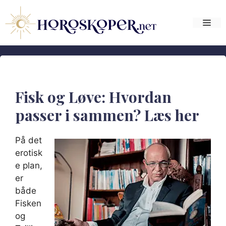
Hop
til
Me
indhold
Fisk og Løve: Hvordan
passer i sammen? Læs her
På det
erotisk
e plan,
er
både
Fisken
og