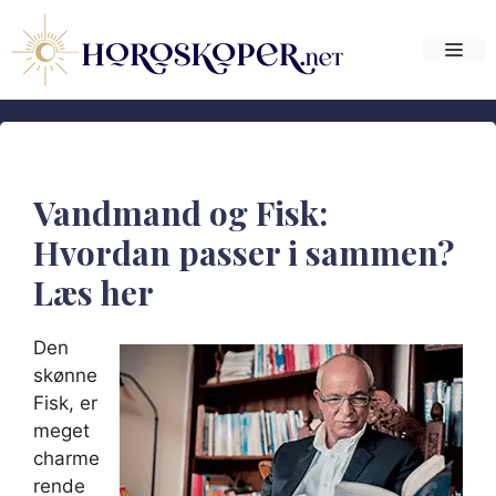
Hop
til
Me
indhold
Vandmand og Fisk:
Hvordan passer i sammen?
Læs her
Den
skønne
Fisk, er
meget
charme
rende