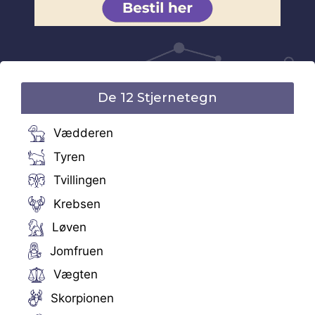
De 12 Stjernetegn
Vædderen
Tyren
Tvillingen
Krebsen
Løven
Jomfruen
Vægten
Skorpionen