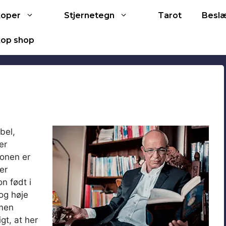
Tarot
koper
Stjernetegn
Besl
op shop
bel,
er
ionen er
er
n født i
og høje
 men
gt, at her