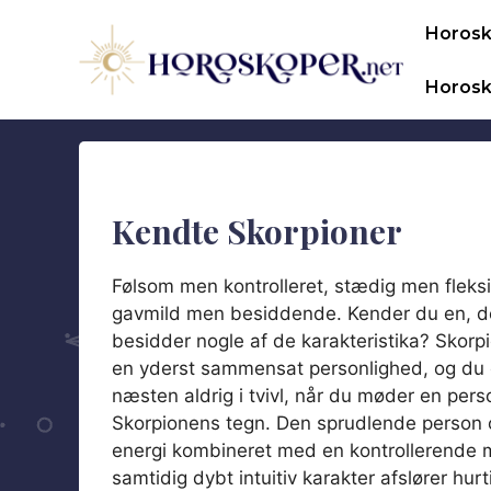
Hop
Horos
til
indhold
Horosk
Kendte Skorpioner
Følsom men kontrolleret, stædig men fleksi
gavmild men besiddende. Kender du en, d
besidder nogle af de karakteristika? Skorp
en yderst sammensat personlighed, og du 
næsten aldrig i tvivl, når du møder en perso
Skorpionens tegn. Den sprudlende person 
energi kombineret med en kontrollerende
samtidig dybt intuitiv karakter afslører hurti