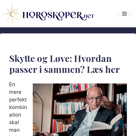
Hop
til
Me
indhold
Skytte og Løve: Hvordan
passer i sammen? Læs her
En
mere
perfekt
kombin
ation
skal
man