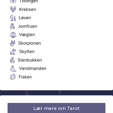
Tvillingen
Krebsen
Løven
Jomfruen
Vægten
Skorpionen
Skytten
Stenbukken
Vandmanden
Fisken
Lær mere om Tarot