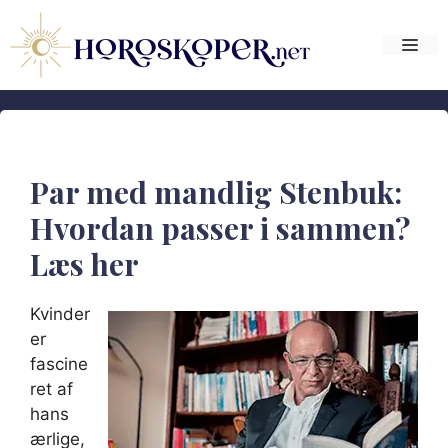
Hop
til
Me
indhold
Par med mandlig Stenbuk:
Hvordan passer i sammen?
Læs her
Kvinder
er
fascine
ret af
hans
ærlige,