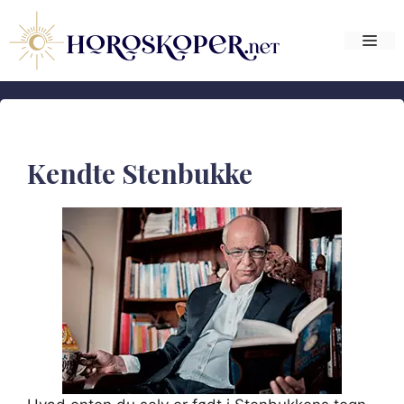
Hop
til
Me
indhold
Kendte Stenbukke