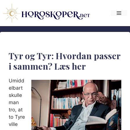
Hop
til
Me
indhold
Tyr og Tyr: Hvordan passer
i sammen? Læs her
Umidd
elbart
skulle
man
tro, at
to Tyre
ville