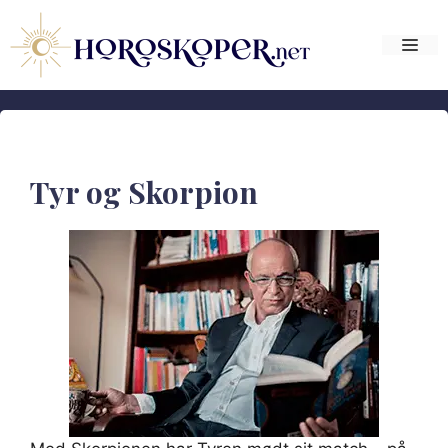
Hop
til
Me
indhold
Tyr og Skorpion