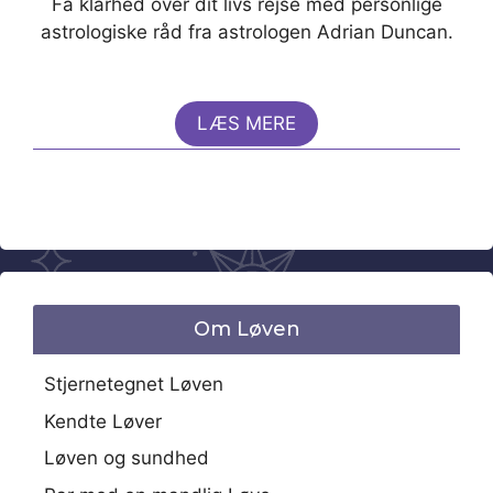
Få klarhed over dit livs rejse med personlige
astrologiske råd fra astrologen Adrian Duncan.
LÆS MERE
Om Løven
Stjernetegnet Løven
Kendte Løver
Løven og sundhed