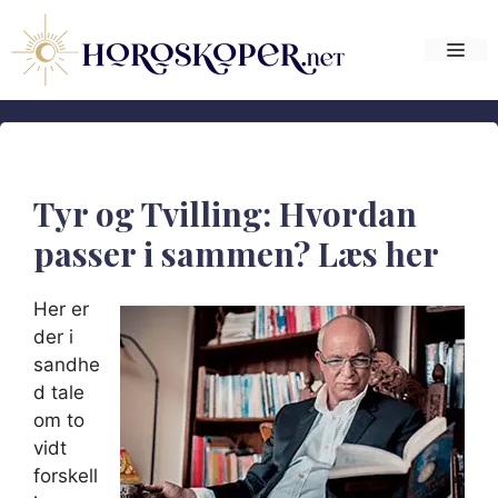
Hop
til
Me
indhold
Tyr og Tvilling: Hvordan
passer i sammen? Læs her
Her er
der i
sandhe
d tale
om to
vidt
forskell