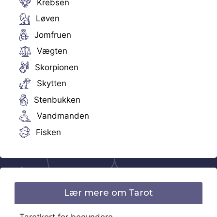
Krebsen
Løven
Jomfruen
Vægten
Skorpionen
Skytten
Stenbukken
Vandmanden
Fisken
Lær mere om Tarot
Tarotkort for begyndere