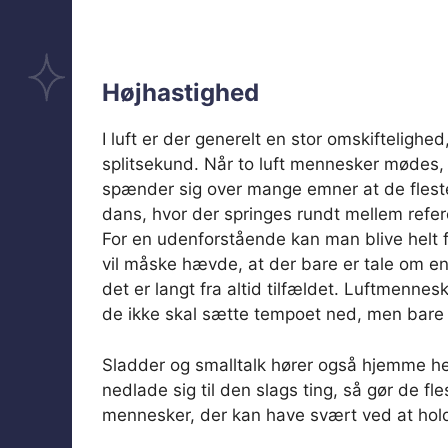
Højhastighed
I luft er der generelt en stor omskifteligh
splitsekund. Når to luft mennesker mødes, 
spænder sig over mange emner at de fleste
dans, hvor der springes rundt mellem refer
For en udenforstående kan man blive helt 
vil måske hævde, at der bare er tale om 
det er langt fra altid tilfældet. Luftmenne
de ikke skal sætte tempoet ned, men bare k
Sladder og smalltalk hører også hjemme her
nedlade sig til den slags ting, så gør de fle
mennesker, der kan have svært ved at hold