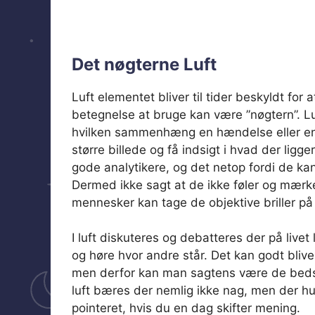
Det nøgterne Luft
Luft elementet bliver til tider beskyldt fo
betegnelse at bruge kan være ”nøgtern”. Lu
hvilken sammenhæng en hændelse eller en s
større billede og få indsigt i hvad der ligg
gode analytikere, og det netop fordi de kan
Dermed ikke sagt at de ikke føler og mærke
mennesker kan tage de objektive briller på o
I luft diskuteres og debatteres der på livet
og høre hvor andre står. Det kan godt bli
men derfor kan man sagtens være de bedste 
luft bæres der nemlig ikke nag, men der hu
pointeret, hvis du en dag skifter mening.