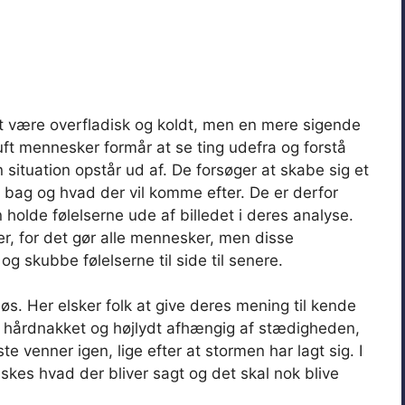
r at være overfladisk og koldt, men en mere sigende
ft mennesker formår at se ting udefra og forstå
ituation opstår ud af. De forsøger at skabe sig et
er bag og hvad der vil komme efter. De er derfor
 holde følelserne ude af billedet i deres analyse.
r, for det gør alle mennesker, men disse
g skubbe følelserne til side til senere.
 løs. Her elsker folk at give deres mening til kende
ve hårdnakket og højlydt afhængig af stædigheden,
venner igen, lige efter at stormen har lagt sig. I
skes hvad der bliver sagt og det skal nok blive