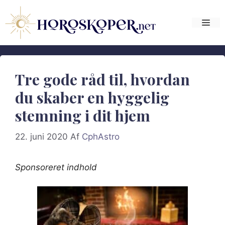
Hop
til
Me
indhold
Tre gode råd til, hvordan
du skaber en hyggelig
stemning i dit hjem
22. juni 2020
Af
CphAstro
Sponsoreret indhold