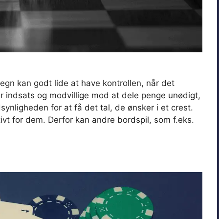
gn kan godt lide at have kontrollen, når det
r indsats og modvillige mod at dele penge unødigt,
nligheden for at få det tal, de ønsker i et crest.
tivt for dem. Derfor kan andre bordspil, som f.eks.