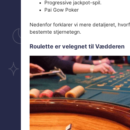
Progressive jackpot-spil.
Pai Gow Poker
Nedenfor forklarer vi mere detaljeret, hvorf
bestemte stjernetegn.
Roulette er velegnet til Vædderen