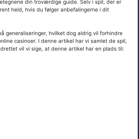
etegnene din troværdige guide. Selv i spil, der er
nt held, hvis du følger anbefalingerne i dit
å generaliseringer, hvilket dog aldrig vil forhindre
 online casinoer. I denne artikel har vi samlet de spil,
rettet vil vi sige, at denne artikel har en plads til: