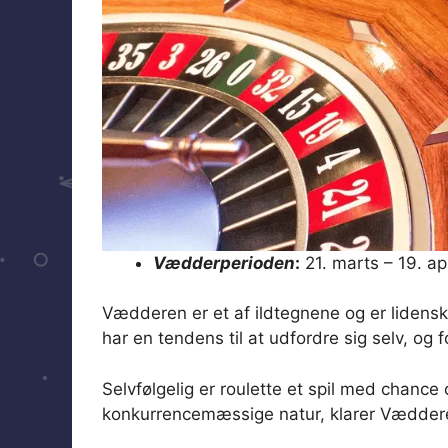
Vædderperioden
:
21. marts – 19. apr
Vædderen er et af ildtegnene og er lidensk
har en tendens til at udfordre sig selv, og 
Selvfølgelig er roulette et spil med chanc
konkurrencemæssige natur, klarer Væddere