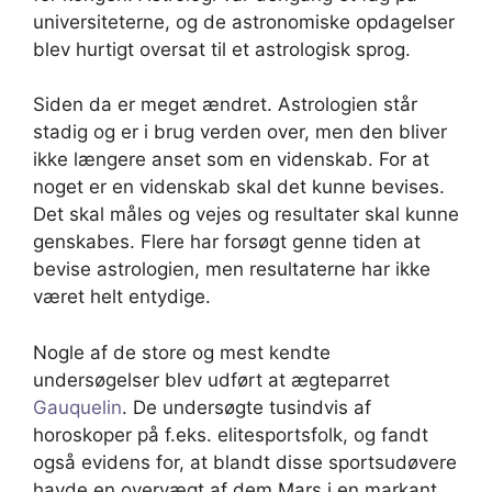
universiteterne, og de astronomiske opdagelser
blev hurtigt oversat til et astrologisk sprog.
Siden da er meget ændret. Astrologien står
stadig og er i brug verden over, men den bliver
ikke længere anset som en videnskab. For at
noget er en videnskab skal det kunne bevises.
Det skal måles og vejes og resultater skal kunne
genskabes. Flere har forsøgt genne tiden at
bevise astrologien, men resultaterne har ikke
været helt entydige.
Nogle af de store og mest kendte
undersøgelser blev udført at ægteparret
Gauquelin
. De undersøgte tusindvis af
horoskoper på f.eks. elitesportsfolk, og fandt
også evidens for, at blandt disse sportsudøvere
havde en overvægt af dem Mars i en markant