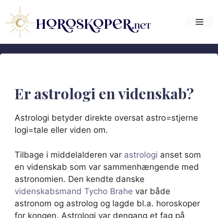
Hop
til
Me
indhold
Er astrologi en videnskab?
Astrologi betyder direkte oversat astro=stjerne
logi=tale eller viden om.
Tilbage i middelalderen var
astrologi
anset som
en videnskab som var sammenhængende med
astronomien. Den kendte danske
videnskabsmand Tycho Brahe
var både
astronom og astrolog og lagde bl.a. horoskoper
for kongen. Astrologi var dengang et fag på