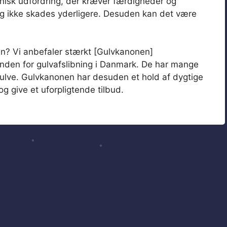
teknisk udfordring, der kræver færdigheder og
t og ikke skades yderligere. Desuden kan det være
n? Vi anbefaler stærkt [Gulvkanonen]
inden for gulvafslibning i Danmark. De har mange
ulve. Gulvkanonen har desuden et hold af dygtige
og give et uforpligtende tilbud.