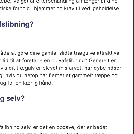
 sæbe. Valget af efterbehandling afhænger af dine
tiske forhold i hjemmet og krav til vedligeholdelse.
afslibning?
åde at gøre dine gamle, slidte trægulve attraktive
id til at foretage en gulvafslibning? Generelt er
vis dit trægulv er blevet misfarvet, har dybe ridser
ng, hvis du netop har fjernet et gammelt tæppe og
ug for en kærlig hånd.
ng selv?
slibning selv, er det en opgave, der er bedst