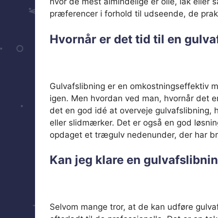
hvor de mest almindelige er olie, lak eller
præferencer i forhold til udseende, de prak
Hvornår er det tid til en gulv
Gulvafslibning er en omkostningseffektiv m
igen. Men hvordan ved man, hvornår det er t
det en god idé at overveje gulvafslibning, h
eller slidmærker. Det er også en god løsni
opdaget et trægulv nedenunder, der har br
Kan jeg klare en gulvafslibni
Selvom mange tror, at de kan udføre gulvaf