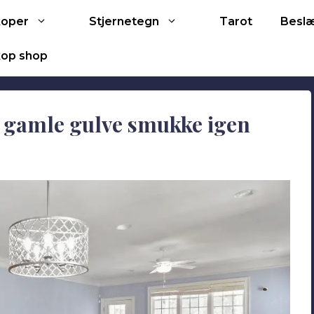
Tarot
koper
Stjernetegn
Besl
op shop
e gamle gulve smukke igen