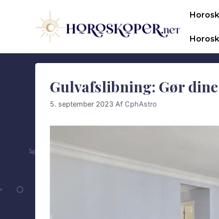
Hop
Horos
til
indhold
Horosk
Gulvafslibning: Gør din
5. september 2023
Af
CphAstro