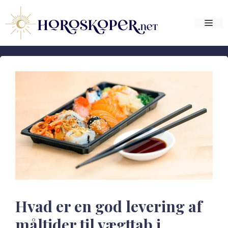
Hop
til
Me
indhold
Hvad er en god levering af
måltider til vægttab i