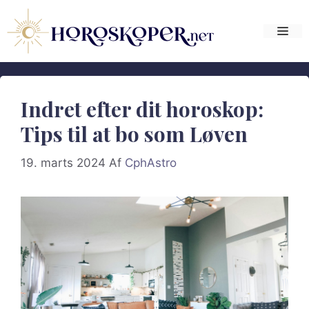
Hop
til
Me
indhold
Indret efter dit horoskop:
Tips til at bo som Løven
19. marts 2024
Af
CphAstro