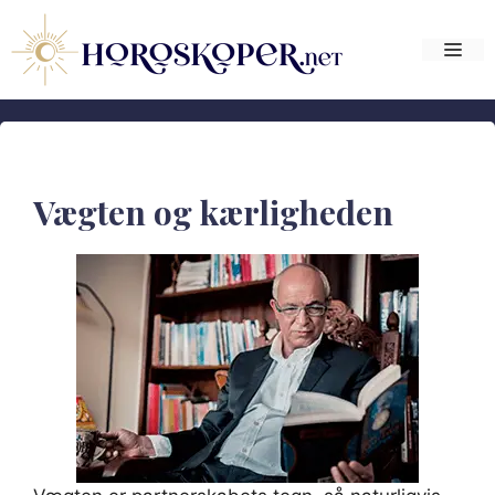
Hop
til
Me
indhold
Vægten og kærligheden