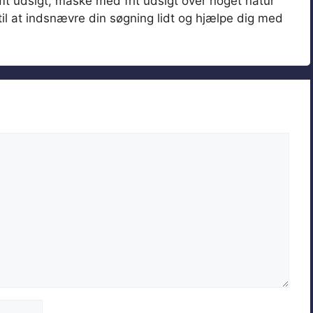
t udsigt, måske med frit udsigt over noget natur
til at indsnævre din søgning lidt og hjælpe dig med