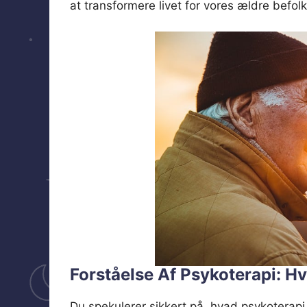
at transformere livet for vores ældre befolk
Forståelse Af Psykoterapi: H
Du spekulerer sikkert på, hvad psykoterapi 