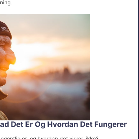
ning.
vad Det Er Og Hvordan Det Fungerer
egentlig er, og hvordan det virker, ikke?