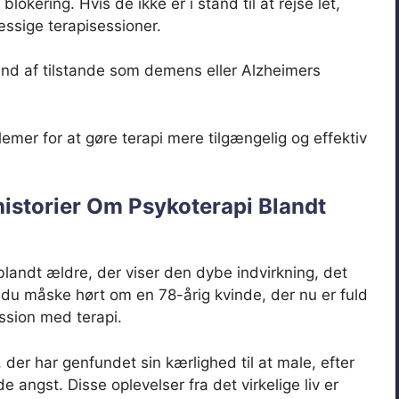
okering. Hvis de ikke er i stand til at rejse let,
æssige terapisessioner.
nd af tilstande som demens eller Alzheimers
blemer for at gøre terapi mere tilgængelig og effektiv
istorier Om Psykoterapi Blandt
 blandt ældre, der viser den dybe indvirkning, det
 du måske hørt om en 78-årig kvinde, der nu er fuld
sion med terapi.
der har genfundet sin kærlighed til at male, efter
 angst. Disse oplevelser fra det virkelige liv er