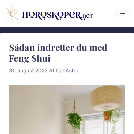
Hop
til
Me
indhold
Sådan indretter du med
Feng Shui
31. august 2022
Af
CphAstro