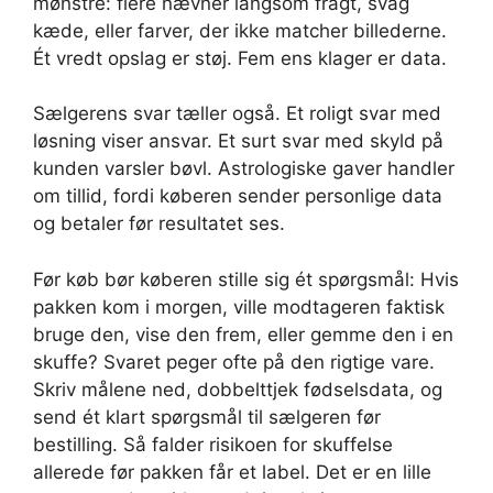
mønstre: flere nævner langsom fragt, svag
kæde, eller farver, der ikke matcher billederne.
Ét vredt opslag er støj. Fem ens klager er data.
Sælgerens svar tæller også. Et roligt svar med
løsning viser ansvar. Et surt svar med skyld på
kunden varsler bøvl. Astrologiske gaver handler
om tillid, fordi køberen sender personlige data
og betaler før resultatet ses.
Før køb bør køberen stille sig ét spørgsmål: Hvis
pakken kom i morgen, ville modtageren faktisk
bruge den, vise den frem, eller gemme den i en
skuffe? Svaret peger ofte på den rigtige vare.
Skriv målene ned, dobbelttjek fødselsdata, og
send ét klart spørgsmål til sælgeren før
bestilling. Så falder risikoen for skuffelse
allerede før pakken får et label. Det er en lille