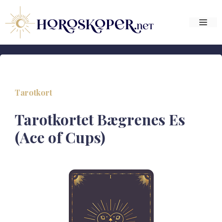
Hop
til
Me
indhold
Tarotkort
Tarotkortet Bægrenes Es
(Ace of Cups)