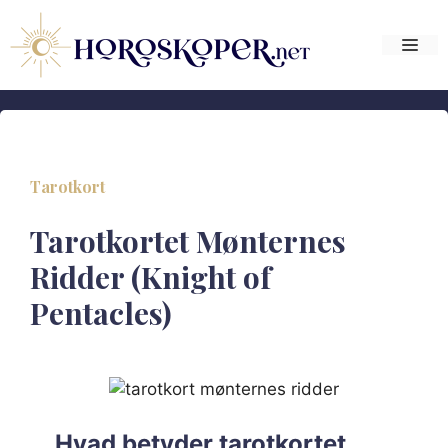
Hop
til
Me
indhold
Tarotkort
Tarotkortet Mønternes
Ridder (Knight of
Pentacles)
Hvad betyder tarotkortet