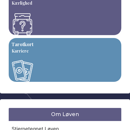
Kærlighed
Tarotkort
Karriere
Om Løven
Stjernetegnet Løven