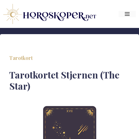
Hop
til
Me
indhold
Tarotkort
Tarotkortet Stjernen (The
Star)