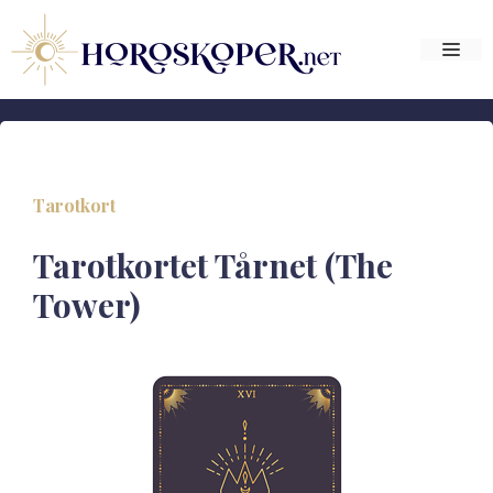
Hop
til
Me
indhold
Tarotkort
Tarotkortet Tårnet (The
Tower)