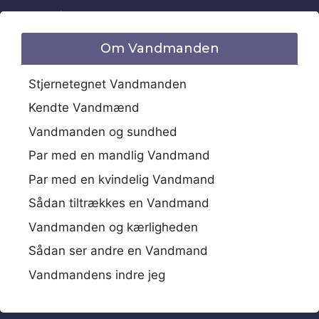
Om Vandmanden
Stjernetegnet Vandmanden
Kendte Vandmænd
Vandmanden og sundhed
Par med en mandlig Vandmand
Par med en kvindelig Vandmand
Sådan tiltrækkes en Vandmand
Vandmanden og kærligheden
Sådan ser andre en Vandmand
Vandmandens indre jeg