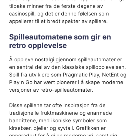
tilbake minner fra de første dagene av
casinospill, og det er denne følelsen som
appellerer til et bredt spekter av spillere.
Spilleautomatene som gir en
retro opplevelse
Å oppleve nostalgi gjennom spilleautomater er
en sentral del av den klassiske spillopplevelsen.
Spill fra utviklere som Pragmatic Play, NetEnt og
Play n Go har vært pionerer i å skape moderne
versjoner av retro-spilleautomater.
Disse spillene tar ofte inspirasjon fra de
tradisjonelle fruktmaskinene og enarmede
bandittene, med ikoniske symboler som
kirsebær, bjeller og syvtall. Grafikken er
oppgradert for å gi en moderne vri, samtidig