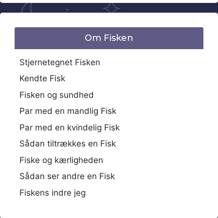
Om Fisken
Stjernetegnet Fisken
Kendte Fisk
Fisken og sundhed
Par med en mandlig Fisk
Par med en kvindelig Fisk
Sådan tiltrækkes en Fisk
Fiske og kærligheden
Sådan ser andre en Fisk
Fiskens indre jeg