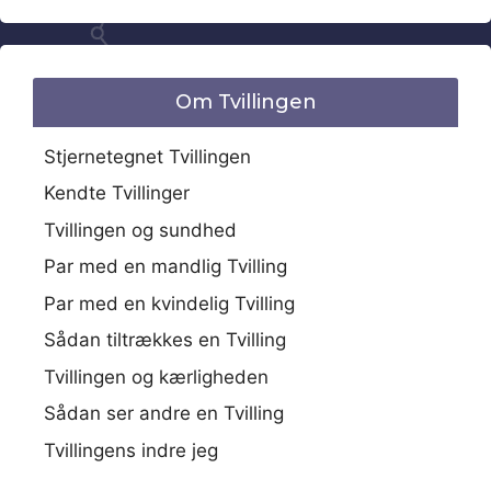
Om Tvillingen
Stjernetegnet Tvillingen
Kendte Tvillinger
Tvillingen og sundhed
Par med en mandlig Tvilling
Par med en kvindelig Tvilling
Sådan tiltrækkes en Tvilling
Tvillingen og kærligheden
Sådan ser andre en Tvilling
Tvillingens indre jeg