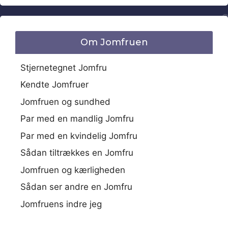
Om Jomfruen
Stjernetegnet Jomfru
Kendte Jomfruer
Jomfruen og sundhed
Par med en mandlig Jomfru
Par med en kvindelig Jomfru
Sådan tiltrækkes en Jomfru
Jomfruen og kærligheden
Sådan ser andre en Jomfru
Jomfruens indre jeg