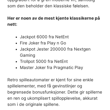
som den beholder den klassiske følelsen.
Her er noen av de mest kjente klassikerne på
nett:
Jackpot 6000 fra NetEnt
Fire Joker fra Play n Go
Jackpot Jester 200000 fra Nextgen
Gaming
Trollpot 5000 fra NetEnt
Master Joker fra Pragmatic Play
Retro spilleautomater er kjent for sine enkle
spillelementer, med få gevinstlinjer og
begrensede bonusfunksjoner. Dette gir spillerne
en ren og ukomplisert spillopplevelse, akkurat
som i de originale spillene.