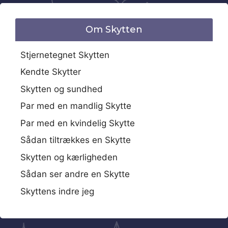
Om Skytten
Stjernetegnet Skytten
Kendte Skytter
Skytten og sundhed
Par med en mandlig Skytte
Par med en kvindelig Skytte
Sådan tiltrækkes en Skytte
Skytten og kærligheden
Sådan ser andre en Skytte
Skyttens indre jeg