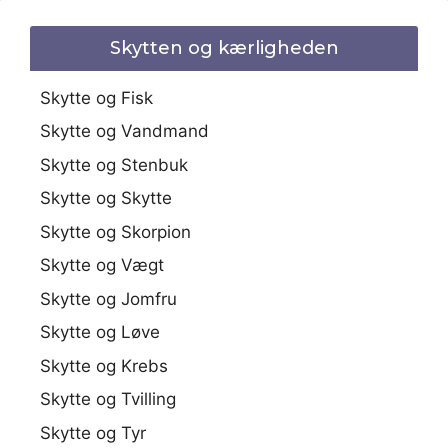
Skytten og kærligheden
Skytte og Fisk
Skytte og Vandmand
Skytte og Stenbuk
Skytte og Skytte
Skytte og Skorpion
Skytte og Vægt
Skytte og Jomfru
Skytte og Løve
Skytte og Krebs
Skytte og Tvilling
Skytte og Tyr