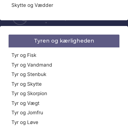
Skytte og Vædder
Tyren og kærligheden
Tyr og Fisk
Tyr og Vandmand
Tyr og Stenbuk
Tyr og Skytte
Tyr og Skorpion
Tyr og Vægt
Tyr og Jomfru
Tyr og Løve