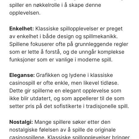
spiller en nøkkelrolle i å skape denne
opplevelsen.
Enkelhet:
Klassiske spillopplevelser er preget
av enkelhet i både design og spillmekanikk.
Spillene fokuserer ofte på grunnleggende regler
som er lette å forstå, og de unngår komplekse
funksjoner som er vanlige i moderne spill.
Eleganse:
Grafikken og lydene i klassiske
casinospill er ofte enkle, men likevel tidløse.
Dette gir spillerne en elegant opplevelse som
ikke blir utdatert, og som appellerer til de som
setter pris på det sofistikerte i tradisjonelle spill.
Nostalgi:
Mange spillere søker etter den
nostalgiske følelsen av å spille de originale
casinospillene. Klassiske spillopplevelser bringer