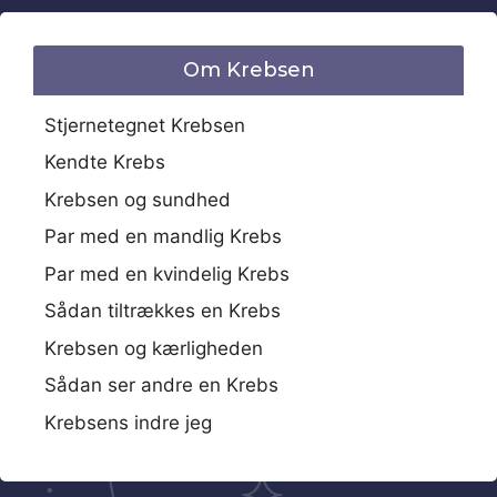
Om Krebsen
Stjernetegnet Krebsen
Kendte Krebs
Krebsen og sundhed
Par med en mandlig Krebs
Par med en kvindelig Krebs
Sådan tiltrækkes en Krebs
Krebsen og kærligheden
Sådan ser andre en Krebs
Krebsens indre jeg