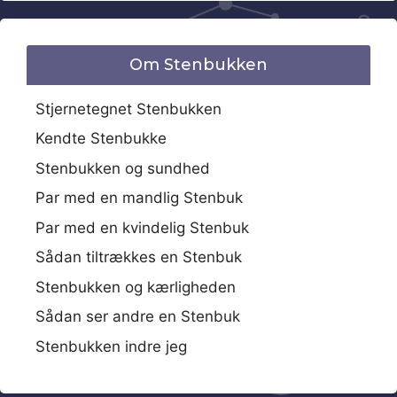
Om Stenbukken
Stjernetegnet Stenbukken
Kendte Stenbukke
Stenbukken og sundhed
Par med en mandlig Stenbuk
Par med en kvindelig Stenbuk
Sådan tiltrækkes en Stenbuk
Stenbukken og kærligheden
Sådan ser andre en Stenbuk
Stenbukken indre jeg