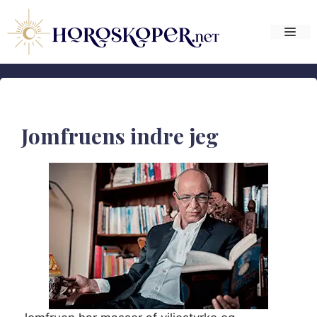
Hop
til
Me
indhold
Jomfruens indre jeg