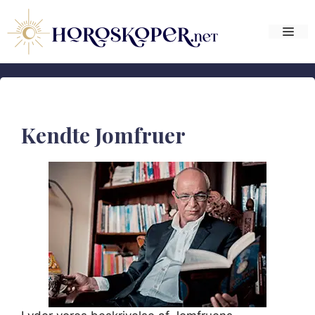
Hop
til
Me
indhold
Kendte Jomfruer